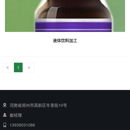
液体饮料加工
1
河南省郑州市高新区冬青街10号
崔经理
13939031086