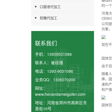
赚钱
的一个
口服液代加工
河南
软糖代加工
OEM
公司
月累，
联系我们
现在不
手机：
13939031086
固体饮
联系人：
崔经理
由于目
电话：
1393-9031086
随着
捧，固
业务QQ：
1306070200
速和产
网址：
和产值
www.henandameigufen.com
地址：
河南省郑州市高新区冬
固体饮
青街10号