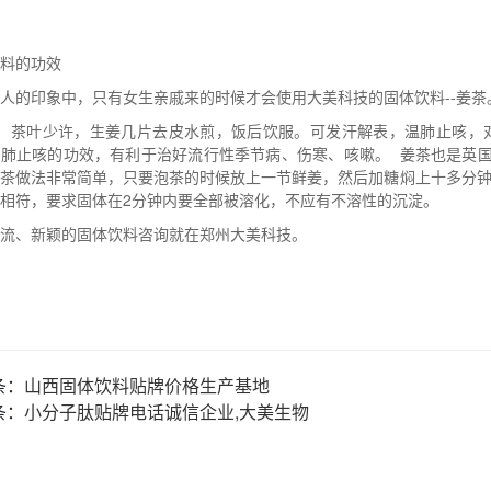
料的功效
人的印象中，只有女生亲戚来的时候才会使用大美科技的固体饮料--姜
 ：茶叶少许，生姜几片去皮水煎，饭后饮服。可发汗解表，温肺止咳，
温肺止咳的功效，有利于治好流行性季节病、伤寒、咳嗽。 姜茶也是英
姜茶做法非常简单，只要泡茶的时候放上一节鲜姜，然后加糖焖上十多分
相符，要求固体在2分钟内要全部被溶化，不应有不溶性的沉淀。
流、新颖的固体饮料咨询就在郑州大美科技。
条：
山西固体饮料贴牌价格生产基地
条：
小分子肽贴牌电话诚信企业,大美生物