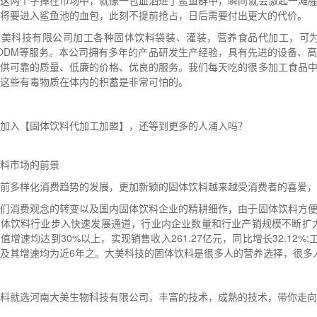
的这两个字掉在
市场中，就像一包血洒进了鲨鱼群中，瞬间就会激起一滩
将要进入鲨鱼池的血包，此刻不提前抢占，日后需要付出更大的代价。
大美科技有限公司
加工各种固体饮料袋装、灌装，营养食品代加工，可
/ODM等服务。本公司拥有多年的产品研发生产经验，具有先进的设备、
提供可靠的质量、低廉的价格、优良的服务。我们每天吃的很多加工食品
这些有毒物质在体内的积蓄是非常可怕的。
加入
【固体饮料代加工加盟】，还等到更多的人涌入吗？
料市场的前景
前多样化消费趋势的发展，更加新颖的固体饮料越来越受消费者的喜爱，
人们消费观念的转变以及国内固体饮料企业的精耕细作，由于固体饮料方
体饮料行业步入快速发展通道，行业内企业数量和行业产销规模不断扩大
值增速均达到30%以上，实现销售收入261.27亿元，同比增长32.12%;工
及其增速均为近6年之。大美科技的固体饮料是很多人的营养选择，很多
料就选河南大美生物科技有限公司，丰富的技术，成熟的技术，带你走向