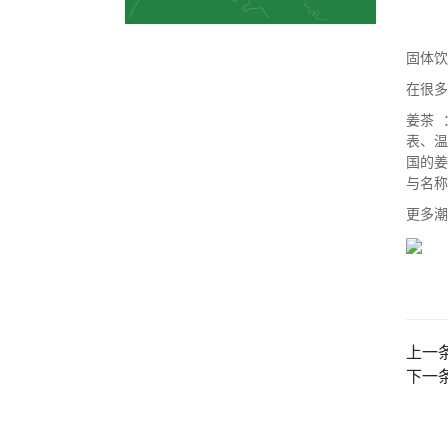
固体饮
在很多
姜茶
表、
国的
与名称
更多潮
上一
下一