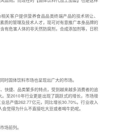
腥风血雨。而现在的【
固体饮料代加工加盟
】也是这样
为相关客户提供营养食品品类终端产品的技术转让、
高素质的管理及技术人才，现可对有意推广本身品牌的
中含有危害人体的非天然防腐剂，合成添加剂等，日积
同时固体饮料市场也呈现出广大的市场。
便、快捷、品类繁多的特点，受到越来越多消费者的追
。至2010年行业更是出现了跳跃式的增长，市场增
业总产值262.77亿元，同比增长30.70%，行业收入
人会觉得为什么不直接吃大豆或者喝牛奶呢。
市场前列。